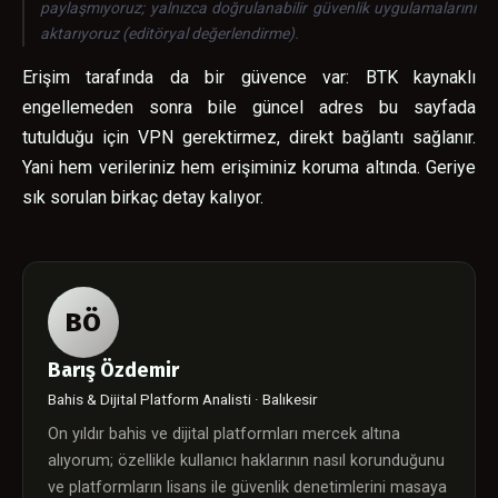
paylaşmıyoruz; yalnızca doğrulanabilir güvenlik uygulamalarını
aktarıyoruz (editöryal değerlendirme).
Erişim tarafında da bir güvence var: BTK kaynaklı
engellemeden sonra bile güncel adres bu sayfada
tutulduğu için VPN gerektirmez, direkt bağlantı sağlanır.
Yani hem verileriniz hem erişiminiz koruma altında. Geriye
sık sorulan birkaç detay kalıyor.
BÖ
Barış Özdemir
Bahis & Dijital Platform Analisti · Balıkesir
On yıldır bahis ve dijital platformları mercek altına
alıyorum; özellikle kullanıcı haklarının nasıl korunduğunu
ve platformların lisans ile güvenlik denetimlerini masaya