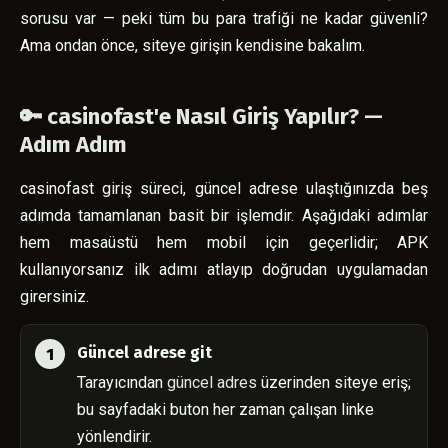
sorusu var — peki tüm bu para trafiği ne kadar güvenli?
Ama ondan önce, siteye girişin kendisine bakalım.
🔑 casinofast'e Nasıl Giriş Yapılır? —
Adım Adım
casinofast giriş süreci, güncel adrese ulaştığınızda beş
adımda tamamlanan basit bir işlemdir. Aşağıdaki adımlar
hem masaüstü hem mobil için geçerlidir; APK
kullanıyorsanız ilk adımı atlayıp doğrudan uygulamadan
girersiniz.
Güncel adrese git
Tarayıcından
güncel adres
üzerinden siteye eriş;
bu sayfadaki buton her zaman çalışan linke
yönlendirir.