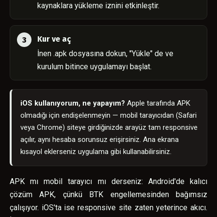
kaynaklara yükleme iznini etkinleştir.
Kur ve aç
İnen .apk dosyasına dokun, "Yükle" de ve
kurulum bitince uygulamayı başlat.
iOS kullanıyorum, ne yapayım?
Apple tarafında APK
olmadığı için endişelenmeyin — mobil tarayıcıdan (Safari
veya Chrome) siteye girdiğinizde arayüz tam responsive
açılır, aynı hesaba sorunsuz erişirsiniz. Ana ekrana
kısayol eklerseniz uygulama gibi kullanabilirsiniz.
APK mı mobil tarayıcı mı derseniz: Android'de kalıcı
çözüm APK, çünkü BTK engellemesinden bağımsız
çalışıyor. iOS'ta ise responsive site zaten yeterince akıcı.