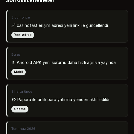
Son Güncellemeler
3 gün önce
🔗 casinofast erişim adresi yeni link ile güncellendi.
Yeni Adres
Bu ay
📱 Android APK yeni sürümü daha hızlı açılışla yayında.
Mobil
1 hafta önce
💳 Papara ile anlık para yatırma yeniden aktif edildi.
Ödeme
Temmuz 2026