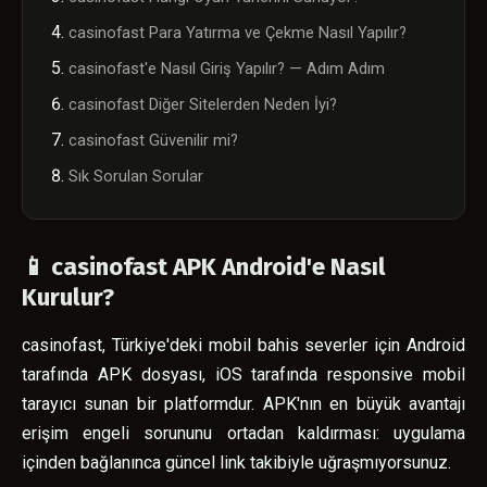
casinofast Para Yatırma ve Çekme Nasıl Yapılır?
casinofast'e Nasıl Giriş Yapılır? — Adım Adım
casinofast Diğer Sitelerden Neden İyi?
casinofast Güvenilir mi?
Sık Sorulan Sorular
📱 casinofast APK Android'e Nasıl
Kurulur?
casinofast, Türkiye'deki mobil bahis severler için Android
tarafında APK dosyası, iOS tarafında responsive mobil
tarayıcı sunan bir platformdur. APK'nın en büyük avantajı
erişim engeli sorununu ortadan kaldırması: uygulama
içinden bağlanınca güncel link takibiyle uğraşmıyorsunuz.