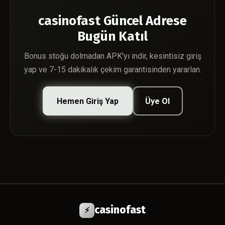
casinofast Güncel Adrese
Bugün Katıl
Bonus stoğu dolmadan APK'yı indir, kesintisiz giriş
yap ve 7-15 dakikalık çekim garantisinden yararlan.
Hemen Giriş Yap
Üye Ol
casinofast
⚡