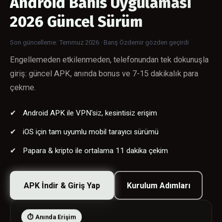
Android Bahis Uygulaması
2026 Güncel Sürüm
Son güncelleme: Temmuz 2026 · Barış Özdemir gözden geçirdi
Engellemeden etkilenmeden, telefonundan tek dokunuşla
giriş: güncel APK, anında bonus ve 7-15 dakikalık para
çekme.
Android APK ile VPN'siz, kesintisiz erişim
iOS için tam uyumlu mobil tarayıcı sürümü
Papara & kripto ile ortalama 11 dakika çekim
APK İndir & Giriş Yap
Kurulum Adımları
⏱ Anında Erişim