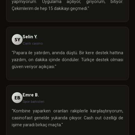
yapmıyorum. Uygulama açılıyor, giriyorum, bitiyor.
Çekimlerim de hep 15 dakikayı geçmedi."
Selin Y.
SY
Canlı casino
"Papara ile yatırdım, anında düştü. Bir kere destek hattına
yazdım, on dakika içinde döndüler. Türkçe destek olması
güven veriyor açıkçası."
Emre B.
EB
Spor bahisleri
"Kombine yaparken oranları rakiplerle karşılaştırıyorum,
casinofast genelde yukarıda çıkıyor. Cash out özelliği de
işime yaradı birkaç maçta."