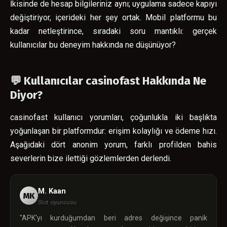
İkisinde de hesap bilgileriniz aynı; uygulama sadece kapıyı
değiştiriyor, içerideki her şey ortak. Mobil platformu bu
kadar netleştirince, sıradaki soru mantıklı: gerçek
kullanıcılar bu deneyim hakkında ne düşünüyor?
💬 Kullanıcılar casinofast Hakkında Ne
Diyor?
casinofast kullanıcı yorumları, çoğunlukla iki başlıkta
yoğunlaşan bir platformdur: erişim kolaylığı ve ödeme hızı.
Aşağıdaki dört anonim yorum, farklı profilden bahis
severlerin bize ilettiği gözlemlerden derlendi.
M. Kaan
MK
Slot oyuncusu
"APK'yı kurduğumdan beri adres değişince panik