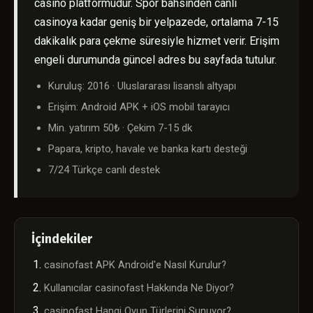
casino platformudur. Spor bahsinden canlı
casinoya kadar geniş bir yelpazede, ortalama 7-15
dakikalık para çekme süresiyle hizmet verir. Erişim
engeli durumunda güncel adres bu sayfada tutulur.
Kuruluş: 2016 · Uluslararası lisanslı altyapı
Erişim: Android APK + iOS mobil tarayıcı
Min. yatırım 50₺ · Çekim 7-15 dk
Papara, kripto, havale ve banka kartı desteği
7/24 Türkçe canlı destek
İçindekiler
casinofast APK Android'e Nasıl Kurulur?
Kullanıcılar casinofast Hakkında Ne Diyor?
casinofast Hangi Oyun Türlerini Sunuyor?