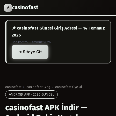
casinofast
⚡
📌 casinofast Güncel Giriş Adresi — 14 Temmuz
2026
Son kontrol: Temmuz 2026
➜ Siteye Git
casinofast
›
casinofast Giriş
›
casinofast Üye Ol
ANDROID APK · 2026 GÜNCEL
casinofast APK İndir —