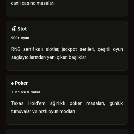
canlı casino masaları.
🍒 Slot
900+ oyun
RNG sertifikalı slotlar, jackpot serileri, çeşitli oyun
sağlayıcılarından yeni çıkan başlıklar.
♠️ Poker
Turnuva & masa
Texas Hold'em ağırlıklı poker masaları, günlük
turnuvalar ve hızlı oyun modları.