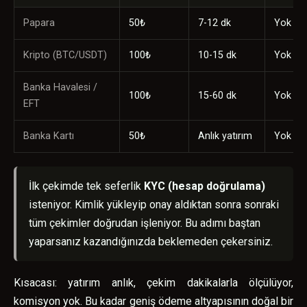
Papara
50₺
7-12 dk
Yok
Kripto (BTC/USDT)
100₺
10-15 dk
Yok
Banka Havalesi /
100₺
15-60 dk
Yok
EFT
Banka Kartı
50₺
Anlık yatırım
Yok
İlk çekimde tek seferlik
KYC (hesap doğrulama)
isteniyor. Kimlik yükleyip onay aldıktan sonra sonraki
tüm çekimler doğrudan işleniyor. Bu adımı baştan
yaparsanız kazandığınızda beklemeden çekersiniz.
Kısacası: yatırım anlık, çekim dakikalarla ölçülüyor,
komisyon yok. Bu kadar geniş ödeme altyapısının doğal bir