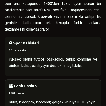
beş ana kategoride 1400'den fazla oyun sunan bir
platformdur. Slot tarafı RNG sertifikalı sağlayıcılarla, canlı
casino ise gerçek krupiyeli yayın masalarıyla çalışır. Bu
genişlik, kullanıcının tek hesapla farklı alanlarda
gezinmesini kolaylaştırıyor.
⚽ Spor Bahisleri
40+ spor dalı
Yüksek oranlı futbol, basketbol, tenis; kombine ve
sistem bahsi, canlı yayın destekli maç takibi.
🎰 Canlı Casino
120+ masa
Rulet, blackjack, baccarat; gerçek krupiyeli, HD yayınlı