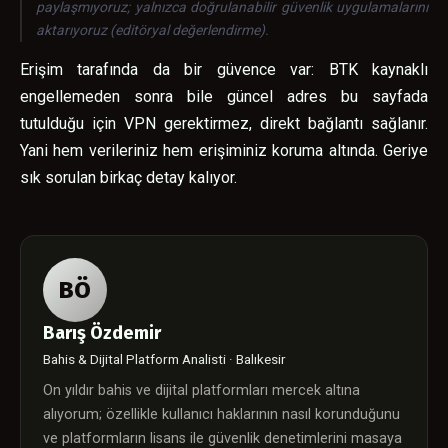
paylaşmıyoruz; yalnızca doğrulanabilir güvenlik uygulamalarını
aktarıyoruz (editöryal değerlendirme).
Erişim tarafında da bir güvence var: BTK kaynaklı
engellemeden sonra bile güncel adres bu sayfada
tutulduğu için VPN gerektirmez, direkt bağlantı sağlanır.
Yani hem verileriniz hem erişiminiz koruma altında. Geriye
sık sorulan birkaç detay kalıyor.
BÖ
Barış Özdemir
Bahis & Dijital Platform Analisti · Balıkesir
On yıldır bahis ve dijital platformları mercek altına
alıyorum; özellikle kullanıcı haklarının nasıl korunduğunu
ve platformların lisans ile güvenlik denetimlerini masaya