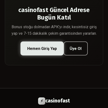
casinofast Güncel Adrese
Bugün Katıl
Bonus stoğu dolmadan APK'yı indir, kesintisiz giriş
yap ve 7-15 dakikalık çekim garantisinden yararlan.
Hemen Giriş Yap
Üye Ol
casinofast
⚡