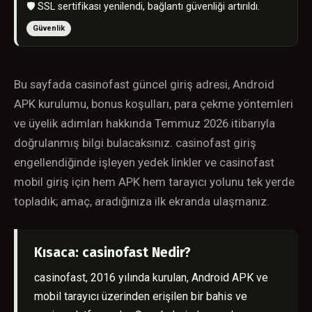
🛡️ SSL sertifikası yenilendi, bağlantı güvenliği artırıldı.
Güvenlik
Bu sayfada casinofast güncel giriş adresi, Android
APK kurulumu, bonus koşulları, para çekme yöntemleri
ve üyelik adımları hakkında Temmuz 2026 itibarıyla
doğrulanmış bilgi bulacaksınız. casinofast giriş
engellendiğinde işleyen yedek linkler ve casinofast
mobil giriş için hem APK hem tarayıcı yolunu tek yerde
topladık; amaç, aradığınıza ilk ekranda ulaşmanız.
Kısaca: casinofast Nedir?
casinofast, 2016 yılında kurulan, Android APK ve
mobil tarayıcı üzerinden erişilen bir bahis ve