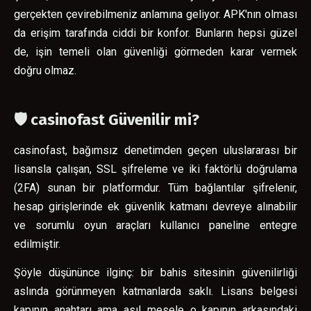
gerçekten çevirebilmeniz anlamına geliyor. APK'nın olması
da erişim tarafında ciddi bir konfor. Bunların hepsi güzel
de, işin temeli olan güvenliği görmeden karar vermek
doğru olmaz.
🛡️ casinofast Güvenilir mi?
casinofast, bağımsız denetimden geçen uluslararası bir
lisansla çalışan, SSL şifreleme ve iki faktörlü doğrulama
(2FA) sunan bir platformdur. Tüm bağlantılar şifrelenir,
hesap girişlerinde ek güvenlik katmanı devreye alınabilir
ve sorumlu oyun araçları kullanıcı paneline entegre
edilmiştir.
Şöyle düşününce ilginç: bir bahis sitesinin güvenilirliği
aslında görünmeyen katmanlarda saklı. Lisans belgesi
kapının anahtarı ama asıl mesele o kapının arkasındaki