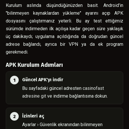
Kurulum aslında düşündüğünüzden basit. Android'in
"bilinmeyen kaynaklardan yükleme" ayarını açıp APK
dosyasını çalıştırmanız yeterli. Bu ay test ettiğimiz
sürümde indirmeden ilk açılışa kadar geçen süre yaklaşık
üç dakikaydı; uygulama açıldığında da doğrudan güncel
adrese bağlandı, ayrıca bir VPN ya da ek program
gerekmedi.
APK Kurulum Adımları
Güncel APK'yı indir
Bu sayfadaki güncel adresten
casinofast
adresine git
ve indirme bağlantısına dokun.
İzinleri aç
Ayarlar › Güvenlik ekranından bilinmeyen