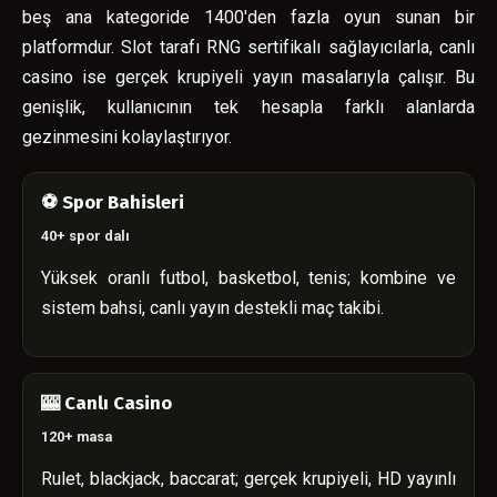
beş ana kategoride 1400'den fazla oyun sunan bir
platformdur. Slot tarafı RNG sertifikalı sağlayıcılarla, canlı
casino ise gerçek krupiyeli yayın masalarıyla çalışır. Bu
genişlik, kullanıcının tek hesapla farklı alanlarda
gezinmesini kolaylaştırıyor.
⚽ Spor Bahisleri
40+ spor dalı
Yüksek oranlı futbol, basketbol, tenis; kombine ve
sistem bahsi, canlı yayın destekli maç takibi.
🎰 Canlı Casino
120+ masa
Rulet, blackjack, baccarat; gerçek krupiyeli, HD yayınlı