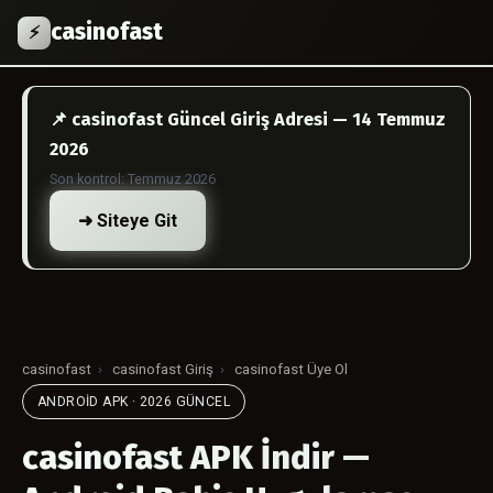
casinofast
⚡
📌 casinofast Güncel Giriş Adresi — 14 Temmuz
2026
Son kontrol: Temmuz 2026
➜ Siteye Git
casinofast
›
casinofast Giriş
›
casinofast Üye Ol
ANDROID APK · 2026 GÜNCEL
casinofast APK İndir —