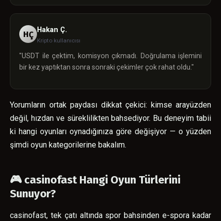
Hakan Ç.
HÇ
Kripto kullanıcısı
"USDT ile çektim, komisyon çıkmadı. Doğrulama işlemini
bir kez yaptıktan sonra sonraki çekimler çok rahat oldu."
Yorumların ortak paydası dikkat çekici: kimse arayüzden
değil, hızdan ve süreklilikten bahsediyor. Bu deneyim tabii
ki hangi oyunları oynadığınıza göre değişiyor — o yüzden
şimdi oyun kategorilerine bakalım.
🎮 casinofast Hangi Oyun Türlerini
Sunuyor?
casinofast, tek çatı altında spor bahsinden e-spora kadar