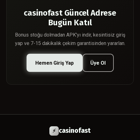
casinofast Güncel Adrese
Bugün Katıl
Bonus stoğu dolmadan APK'yı indir, kesintisiz giriş
yap ve 7-15 dakikalık çekim garantisinden yararlan.
Hemen Giriş Yap
Üye Ol
casinofast
⚡