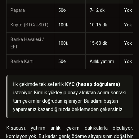
Papara
50₺
7-12 dk
Yok
Kripto (BTC/USDT)
100₺
10-15 dk
Yok
Banka Havalesi /
100₺
15-60 dk
Yok
EFT
Banka Kartı
50₺
Anlık yatırım
Yok
İlk çekimde tek seferlik
KYC (hesap doğrulama)
isteniyor. Kimlik yükleyip onay aldıktan sonra sonraki
tüm çekimler doğrudan işleniyor. Bu adımı baştan
yaparsanız kazandığınızda beklemeden çekersiniz.
Kısacası: yatırım anlık, çekim dakikalarla ölçülüyor,
komisyon yok. Bu kadar geniş ödeme altyapısının doğal bir