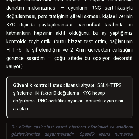
denetim mekanizması — oyunların RNG sertifikasıyla
doğrulanması, para trafiğinin şifreli akması, kişisel verinin
KYC dışında paylaşılmaması. casinofast tarafında bu
katmanların hepsinin aktif olduğunu, bu ay yaptığımız
kontrolde teyit ettik. (bunu bizzat test ettim, bağlantının
HTTPS ile şifrelendiğini ve 2FA'nın gerçekten çalıştığını
görünce şaşırdım — çoğu sitede bu opsiyon dekoratif
kalıyor.)
Güvenlik kontrol listesi:
lisanslı altyapı · SSL/HTTPS
şifreleme · iki faktörlü doğrulama · KYC hesap
doğrulama · RNG sertifikalı oyunlar · sorumlu oyun sınır
araçları.
Bu bilgiler casinofast resmi platform bildirimleri ve editöryal
gözlemlerimize dayanmaktadır. Spesifik lisans numarası