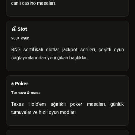
canlı casino masaları.
🍒 Slot
900+ oyun
RNG sertifikalı slotlar, jackpot serileri, çeşitli oyun
sağlayıcılarından yeni çıkan başlıklar.
♠️ Poker
Turnuva & masa
Texas Hold'em ağırlıklı poker masaları, günlük
turnuvalar ve hızlı oyun modları.