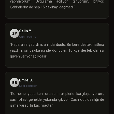
yapmıyorum. Uygulama açılıyor, giriyorum, bitiyor.
Çekimlerim de hep 15 dakikayı geçmedi."
Selin Y.
SY
Canlı casino
"Papara ile yatırdım, anında düştü. Bir kere destek hattına
yazdım, on dakika içinde döndüler. Türkçe destek olması
güven veriyor açıkçası."
Emre B.
EB
Spor bahisleri
"Kombine yaparken oranları rakiplerle karşılaştırıyorum,
casinofast genelde yukarıda çıkıyor. Cash out özelliği de
işime yaradı birkaç maçta."