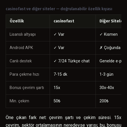
casinofast ve diğer siteler — doğrulanabilir özellik kıyası
Özellik
casinofast
Diğer Siteler
Lisanslı altyapı
✓ Var
✓ Kısmen
Android APK
✓ Var
✗ Çoğunda yo
Canlı destek
✓ 7/24 Türkçe chat
Genelde e-pos
Para çekme hızı
7-15 dk
1-3 gün
Bonus çevrim şartı
15x
30x-40x
Min. çekim
50₺
200₺
Öne çıkan fark net: çevrim şartı ve çekim süresi. 15x
çevrim, sektör ortalamasının neredeyse yarısı; bu, bonusu