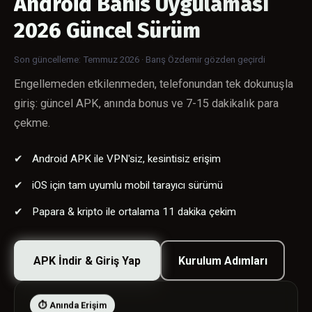
Android Bahis Uygulaması
2026 Güncel Sürüm
Son güncelleme: Temmuz 2026 · Barış Özdemir gözden geçirdi
Engellemeden etkilenmeden, telefonundan tek dokunuşla
giriş: güncel APK, anında bonus ve 7-15 dakikalık para
çekme.
Android APK ile VPN'siz, kesintisiz erişim
iOS için tam uyumlu mobil tarayıcı sürümü
Papara & kripto ile ortalama 11 dakika çekim
APK İndir & Giriş Yap
Kurulum Adımları
⏱ Anında Erişim