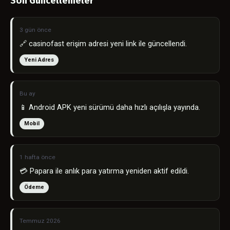
Son Güncellemeler
3 gün önce
🔗 casinofast erişim adresi yeni link ile güncellendi.
Yeni Adres
Bu ay
📱 Android APK yeni sürümü daha hızlı açılışla yayında.
Mobil
1 hafta önce
💳 Papara ile anlık para yatırma yeniden aktif edildi.
Ödeme
Temmuz 2026