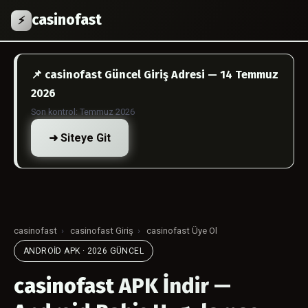
casinofast
⚡
📌 casinofast Güncel Giriş Adresi — 14 Temmuz
2026
Son kontrol: Temmuz 2026
➜ Siteye Git
casinofast
›
casinofast Giriş
›
casinofast Üye Ol
ANDROID APK · 2026 GÜNCEL
casinofast APK İndir —