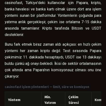
casinofast, Türkiye'deki kullanıcılar için Papara, kripto,
banka havalesi ve banka kartı olmak üzere dört ana işlem
yöntemi sunan bir platformdur. Yöntemlerin çoğunda para
yatırma anlık gerçekleşir, çekim ise ortalama 7-15 dakika
arasında tamamlanır. Kripto tarafında Bitcoin ve USDT
desteklenir.
Bunu fark etmek biraz zaman aldı açıkçası: en hızlı çekim
yöntemi her zaman kripto değil. Test sırasında Papara
çekimimiz 11. dakikada hesaptaydı, USDT ise 13 dakikayı
buldu çünkü ağ onayı bekledi. İkisi de sektör ortalamasının
çok altında ama Papara'nın komisyonsuz olması onu öne
çıkarıyor.
casinofast işlem yöntemleri — limit, süre ve komisyon
Min.
Çekim
Yöntem
Komis
Yatırım
Süresi