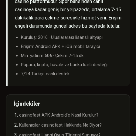
casino platformudur. Spor bahsinden canlı
casinoya kadar geniş bir yelpazede, ortalama 7-15
dakikalık para çekme süresiyle hizmet verir. Erişim
engeli durumunda güncel adres bu sayfada tutulur.
Kuruluş: 2016 · Uluslararası lisanslı altyapı
Erişim: Android APK + iOS mobil tarayıcı
Min. yatırım 50₺ · Çekim 7-15 dk
Papara, kripto, havale ve banka kartı desteği
7/24 Türkçe canlı destek
İçindekiler
casinofast APK Android'e Nasıl Kurulur?
Kullanıcılar casinofast Hakkında Ne Diyor?
casinofast Hangi Oyun Türlerini Sunuyor?