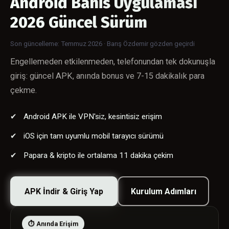
Android Bahis Uygulaması
2026 Güncel Sürüm
Son güncelleme: Temmuz 2026 · Barış Özdemir gözden geçirdi
Engellemeden etkilenmeden, telefonundan tek dokunuşla
giriş: güncel APK, anında bonus ve 7-15 dakikalık para
çekme.
Android APK ile VPN'siz, kesintisiz erişim
iOS için tam uyumlu mobil tarayıcı sürümü
Papara & kripto ile ortalama 11 dakika çekim
APK İndir & Giriş Yap
Kurulum Adımları
⏱ Anında Erişim