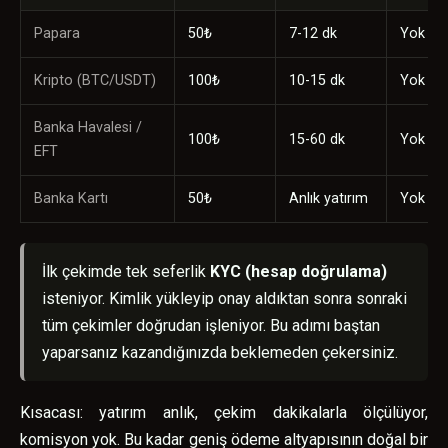
Papara
50₺
7-12 dk
Yok
Kripto (BTC/USDT)
100₺
10-15 dk
Yok
Banka Havalesi /
100₺
15-60 dk
Yok
EFT
Banka Kartı
50₺
Anlık yatırım
Yok
İlk çekimde tek seferlik
KYC (hesap doğrulama)
isteniyor. Kimlik yükleyip onay aldıktan sonra sonraki
tüm çekimler doğrudan işleniyor. Bu adımı baştan
yaparsanız kazandığınızda beklemeden çekersiniz.
Kısacası: yatırım anlık, çekim dakikalarla ölçülüyor,
komisyon yok. Bu kadar geniş ödeme altyapısının doğal bir