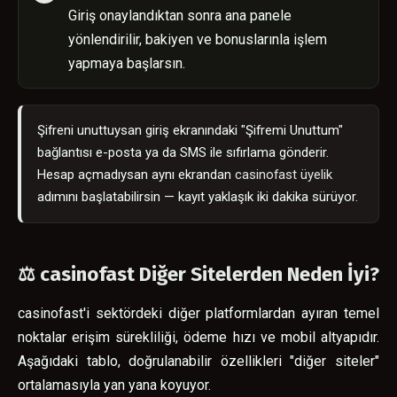
Giriş onaylandıktan sonra ana panele
yönlendirilir, bakiyen ve bonuslarınla işlem
yapmaya başlarsın.
Şifreni unuttuysan giriş ekranındaki "Şifremi Unuttum"
bağlantısı e-posta ya da SMS ile sıfırlama gönderir.
Hesap açmadıysan aynı ekrandan
casinofast üyelik
adımını başlatabilirsin — kayıt yaklaşık iki dakika sürüyor.
⚖️ casinofast Diğer Sitelerden Neden İyi?
casinofast'i sektördeki diğer platformlardan ayıran temel
noktalar erişim sürekliliği, ödeme hızı ve mobil altyapıdır.
Aşağıdaki tablo, doğrulanabilir özellikleri "diğer siteler"
ortalamasıyla yan yana koyuyor.