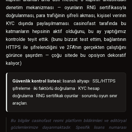
denetim mekanizması — oyunların RNG sertifikasıyla
doğrulanması, para trafiğinin şifreli akması, kişisel verinin
KYC dışında paylaşılmaması. casinofast tarafında bu
katmanların hepsinin aktif olduğunu, bu ay yaptığımız
kontrolde teyit ettik. (bunu bizzat test ettim, bağlantının
HTTPS ile şifrelendiğini ve 2FA'nın gerçekten çalıştığını
görünce şaşırdım — çoğu sitede bu opsiyon dekoratif
kalıyor.)
Güvenlik kontrol listesi:
lisanslı altyapı · SSL/HTTPS
şifreleme · iki faktörlü doğrulama · KYC hesap
doğrulama · RNG sertifikalı oyunlar · sorumlu oyun sınır
araçları.
Bu bilgiler casinofast resmi platform bildirimleri ve editöryal
gözlemlerimize dayanmaktadır. Spesifik lisans numarası