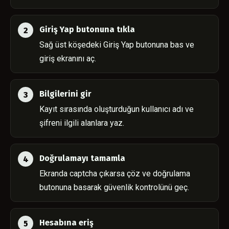
Giriş Yap butonuna tıkla
Sağ üst köşedeki Giriş Yap butonuna bas ve
giriş ekranını aç.
Bilgilerini gir
Kayıt sırasında oluşturduğun kullanıcı adı ve
şifreni ilgili alanlara yaz.
Doğrulamayı tamamla
Ekranda captcha çıkarsa çöz ve doğrulama
butonuna basarak güvenlik kontrolünü geç.
Hesabına eriş