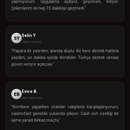
yapmıyorum. Uygulama açılıyor, giriyorum, bitiyor.
Çekimlerim de hep 15 dakikayı geçmedi."
Selin Y.
SY
Canlı casino
"Papara ile yatırdım, anında düştü. Bir kere destek hattına
yazdım, on dakika içinde döndüler. Türkçe destek olması
güven veriyor açıkçası."
Emre B.
EB
Spor bahisleri
"Kombine yaparken oranları rakiplerle karşılaştırıyorum,
casinofast genelde yukarıda çıkıyor. Cash out özelliği de
işime yaradı birkaç maçta."