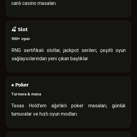
canlı casino masaları.
🍒 Slot
900+ oyun
RNG sertifikalı slotlar, jackpot serileri, çeşitli oyun
sağlayıcılarından yeni çıkan başlıklar.
♠️ Poker
Turnuva & masa
Texas Hold'em ağırlıklı poker masaları, günlük
turnuvalar ve hızlı oyun modları.