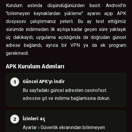
Kurulum aslında düşündüğünüzden basit. Android'in
"bilinmeyen kaynaklardan yükleme" ayarını açıp APK
dosyasını çalıştırmanız yeterli. Bu ay test ettiğimiz
sürümde indirmeden ilk açılışa kadar geçen süre yaklaşık
üç dakikaydı; uygulama açıldığında da doğrudan güncel
adrese bağlandı, ayrıca bir VPN ya da ek program
gerekmedi.
APK Kurulum Adımları
Güncel APK'yı indir
Bu sayfadaki güncel adresten
casinofast
adresine git
ve indirme bağlantısına dokun.
İzinleri aç
Ayarlar › Güvenlik ekranından bilinmeyen