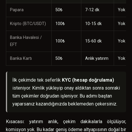
Papara
50₺
7-12 dk
Yok
Kripto (BTC/USDT)
100₺
10-15 dk
Yok
Banka Havalesi /
100₺
15-60 dk
Yok
EFT
Banka Kartı
50₺
Anlık yatırım
Yok
İlk çekimde tek seferlik
KYC (hesap doğrulama)
isteniyor. Kimlik yükleyip onay aldıktan sonra sonraki
tüm çekimler doğrudan işleniyor. Bu adımı baştan
yaparsanız kazandığınızda beklemeden çekersiniz.
Kısacası: yatırım anlık, çekim dakikalarla ölçülüyor,
komisyon yok. Bu kadar geniş ödeme altyapısının doğal bir