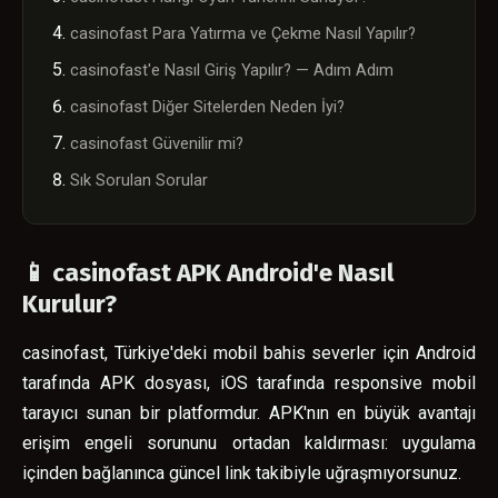
casinofast Para Yatırma ve Çekme Nasıl Yapılır?
casinofast'e Nasıl Giriş Yapılır? — Adım Adım
casinofast Diğer Sitelerden Neden İyi?
casinofast Güvenilir mi?
Sık Sorulan Sorular
📱 casinofast APK Android'e Nasıl
Kurulur?
casinofast, Türkiye'deki mobil bahis severler için Android
tarafında APK dosyası, iOS tarafında responsive mobil
tarayıcı sunan bir platformdur. APK'nın en büyük avantajı
erişim engeli sorununu ortadan kaldırması: uygulama
içinden bağlanınca güncel link takibiyle uğraşmıyorsunuz.