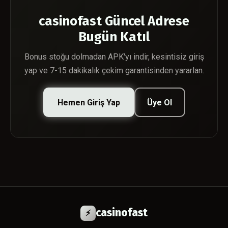
casinofast Güncel Adrese
Bugün Katıl
Bonus stoğu dolmadan APK'yı indir, kesintisiz giriş
yap ve 7-15 dakikalık çekim garantisinden yararlan.
Hemen Giriş Yap
Üye Ol
casinofast
⚡