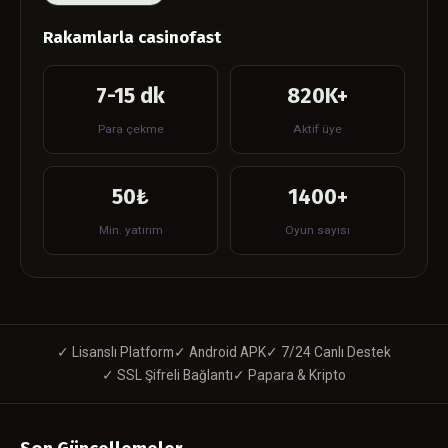
Rakamlarla casinofast
7-15 dk
820K+
Para çekme
Aktif üye
50₺
1400+
Min. yatırım
Oyun sayısı
✓ Lisanslı Platform
✓ Android APK
✓ 7/24 Canlı Destek
✓ SSL Şifreli Bağlantı
✓ Papara & Kripto