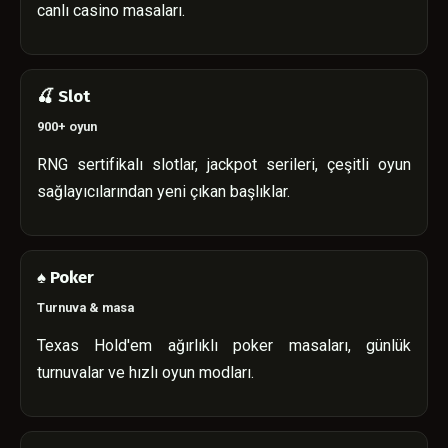
canlı casino masaları.
🍒 Slot
900+ oyun
RNG sertifikalı slotlar, jackpot serileri, çeşitli oyun
sağlayıcılarından yeni çıkan başlıklar.
♠️ Poker
Turnuva & masa
Texas Hold'em ağırlıklı poker masaları, günlük
turnuvalar ve hızlı oyun modları.