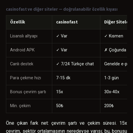
casinofast ve diğer siteler — doğrulanabilir özellik kıyası
Özellik
casinofast
Diğer Siteler
Lisanslı altyapı
✓ Var
✓ Kısmen
Android APK
✓ Var
✗ Çoğunda yo
Canlı destek
✓ 7/24 Türkçe chat
Genelde e-pos
Para çekme hızı
7-15 dk
1-3 gün
Bonus çevrim şartı
15x
30x-40x
Min. çekim
50₺
200₺
Öne çıkan fark net: çevrim şartı ve çekim süresi. 15x
çevrim, sektör ortalamasının neredeyse yarısı; bu, bonusu