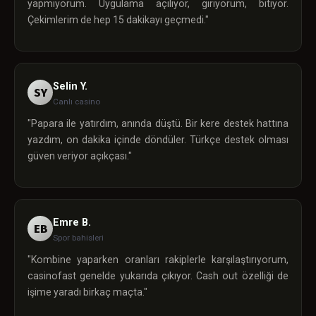
yapmıyorum. Uygulama açılıyor, giriyorum, bitiyor.
Çekimlerim de hep 15 dakikayı geçmedi."
Selin Y.
SY
Canlı casino
"Papara ile yatırdım, anında düştü. Bir kere destek hattına
yazdım, on dakika içinde döndüler. Türkçe destek olması
güven veriyor açıkçası."
Emre B.
EB
Spor bahisleri
"Kombine yaparken oranları rakiplerle karşılaştırıyorum,
casinofast genelde yukarıda çıkıyor. Cash out özelliği de
işime yaradı birkaç maçta."