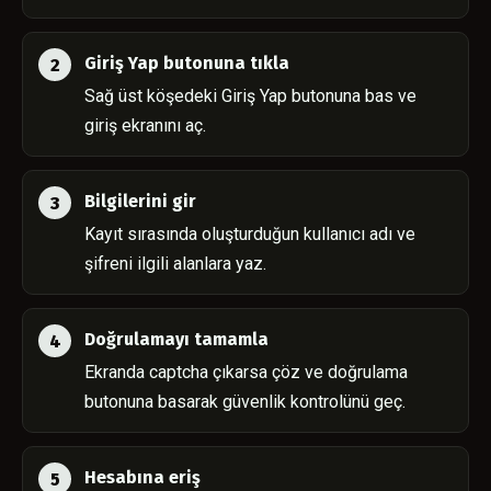
Giriş Yap butonuna tıkla
Sağ üst köşedeki Giriş Yap butonuna bas ve
giriş ekranını aç.
Bilgilerini gir
Kayıt sırasında oluşturduğun kullanıcı adı ve
şifreni ilgili alanlara yaz.
Doğrulamayı tamamla
Ekranda captcha çıkarsa çöz ve doğrulama
butonuna basarak güvenlik kontrolünü geç.
Hesabına eriş