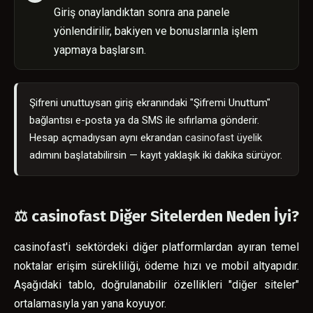
Giriş onaylandıktan sonra ana panele
yönlendirilir, bakiyen ve bonuslarınla işlem
yapmaya başlarsın.
Şifreni unuttuysan giriş ekranındaki "Şifremi Unuttum"
bağlantısı e-posta ya da SMS ile sıfırlama gönderir.
Hesap açmadıysan aynı ekrandan
casinofast üyelik
adımını başlatabilirsin — kayıt yaklaşık iki dakika sürüyor.
⚖️ casinofast Diğer Sitelerden Neden İyi?
casinofast'i sektördeki diğer platformlardan ayıran temel
noktalar erişim sürekliliği, ödeme hızı ve mobil altyapıdır.
Aşağıdaki tablo, doğrulanabilir özellikleri "diğer siteler"
ortalamasıyla yan yana koyuyor.