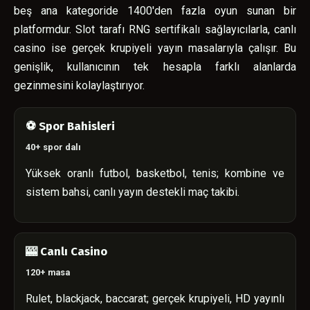
beş ana kategoride 1400'den fazla oyun sunan bir
platformdur. Slot tarafı RNG sertifikalı sağlayıcılarla, canlı
casino ise gerçek krupiyeli yayın masalarıyla çalışır. Bu
genişlik, kullanıcının tek hesapla farklı alanlarda
gezinmesini kolaylaştırıyor.
⚽ Spor Bahisleri
40+ spor dalı
Yüksek oranlı futbol, basketbol, tenis; kombine ve
sistem bahsi, canlı yayın destekli maç takibi.
🎰 Canlı Casino
120+ masa
Rulet, blackjack, baccarat; gerçek krupiyeli, HD yayınlı