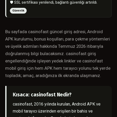
🛡️ SSL sertifikası yenilendi, bağlantı güvenliği artırıldı.
Güvenlik
Bu sayfada casinofast güncel giriş adresi, Android
APK kurulumu, bonus koşulları, para çekme yöntemleri
ve üyelik adımları hakkında Temmuz 2026 itibarıyla
doğrulanmış bilgi bulacaksınız. casinofast giriş
engellendiğinde işleyen yedek linkler ve casinofast
mobil giriş için hem APK hem tarayıcı yolunu tek yerde
topladık; amaç, aradığınıza ilk ekranda ulaşmanız.
Kısaca: casinofast Nedir?
casinofast, 2016 yılında kurulan, Android APK ve
mobil tarayıcı üzerinden erişilen bir bahis ve