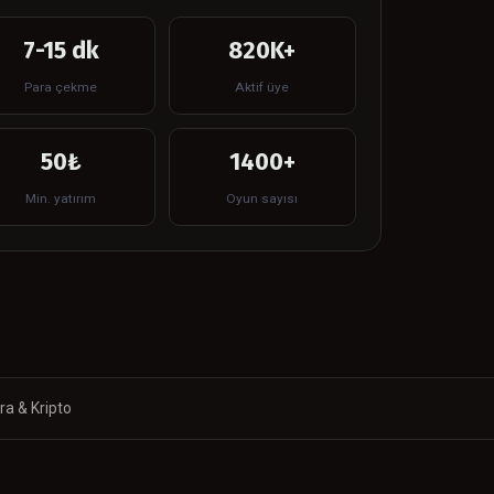
7-15 dk
820K+
Para çekme
Aktif üye
50₺
1400+
Min. yatırım
Oyun sayısı
a & Kripto