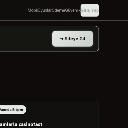
Mobil
Oyunlar
Ödeme
Güvenlik
Giriş Yap
➜ Siteye Git
Anında Erişim
amlarla casinofast