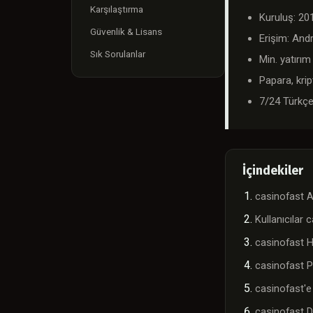
Karşılaştırma
Kuruluş: 201
Güvenlik & Lisans
Erişim: And
Sık Sorulanlar
Min. yatırı
Papara, krip
7/24 Türkçe
İçindekiler
casinofast A
Kullanıcılar
casinofast H
casinofast P
casinofast'e
casinofast D