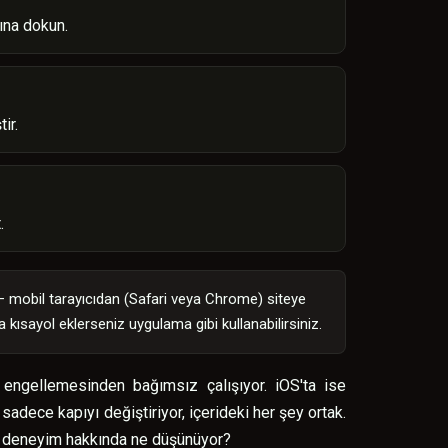
ına dokun.
ir.
.
 mobil tarayıcıdan (Safari veya Chrome) siteye
 kısayol eklerseniz uygulama gibi kullanabilirsiniz.
engellemesinden bağımsız çalışıyor. iOS'ta ise
sadece kapıyı değiştiriyor, içerideki her şey ortak.
 bu deneyim hakkında ne düşünüyor?