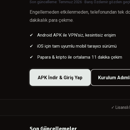
Son güncelleme: Temmuz 2026 · Barış Özdemir gözden geçi
Engellemeden etkilenmeden, telefonundan tek do
dakikalık para çekme.
Android APK ile VPN'siz, kesintisiz erişim
iOS için tam uyumlu mobil tarayıcı sürümü
Papara & kripto ile ortalama 11 dakika çekim
APK İndir & Giriş Yap
Kurulum Adıml
✓ Lisanslı
Son Güncellemeler