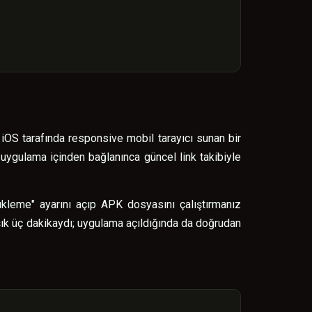
 iOS tarafında responsive mobil tarayıcı sunan bir
 uygulama içinden bağlanınca güncel link takibiyle
kleme" ayarını açıp APK dosyasını çalıştırmanız
aşık üç dakikaydı; uygulama açıldığında da doğrudan