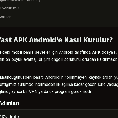
üvenilir mi?
Sorular
fast APK Android'e Nasıl Kurulur?
ye'deki mobil bahis severler için Android tarafında APK dosyası,
nın en büyük avantajı erişim engeli sorununu ortadan kaldırması:
düşündüğünüzden basit. Android'in "bilinmeyen kaynaklardan yü
t ettiğimiz sürümde indirmeden ilk açılışa kadar geçen süre yakl
landı, ayrıca bir VPN ya da ek program gerekmedi.
Adımları
K'yı indir