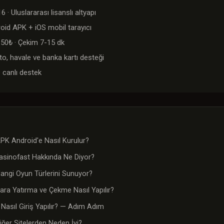
6 · Uluslararası lisanslı altyapı
roid APK + iOS mobil tarayıcı
m 50₺ · Çekim 7-15 dk
to, havale ve banka kartı desteği
 canlı destek
PK Android'e Nasıl Kurulur?
 casinofast Hakkında Ne Diyor?
angi Oyun Türlerini Sunuyor?
ara Yatırma ve Çekme Nasıl Yapılır?
 Nasıl Giriş Yapılır? — Adım Adım
iğer Sitelerden Neden İyi?