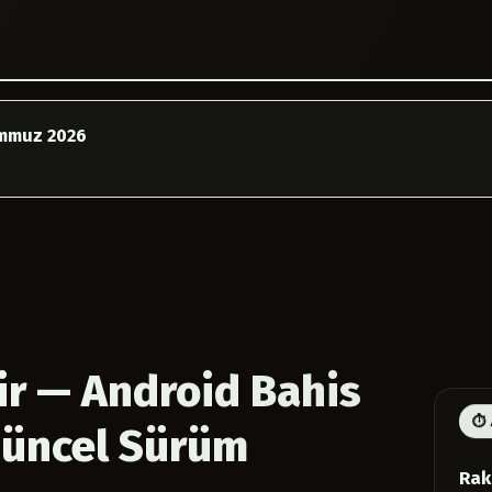
emmuz 2026
ir — Android Bahis
⏱ 
Güncel Sürüm
Rak