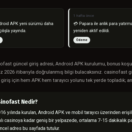
1 hafta önce
droid APK yeni sürümü daha
💳 Papara ile anlık para yatırm
çılışla yayında.
yeniden aktif edildi.
Ödeme
ofast güncel giriş adresi, Android APK kurulumu, bonus koşul
026 itibarıyla doğrulanmış bilgi bulacaksınız. casinofast gir
giriş için hem APK hem tarayıcı yolunu tek yerde topladık; a
sinofast Nedir?
16 yılında kurulan, Android APK ve mobil tarayıcı üzerinden erişi
lı casinoya kadar geniş bir yelpazede, ortalama 7-15 dakikalık pa
cel adres bu sayfada tutulur.