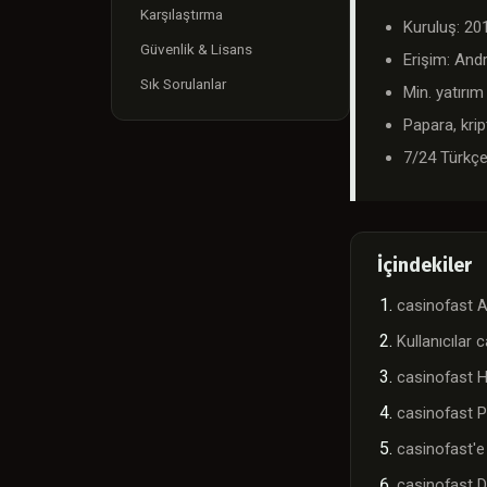
Karşılaştırma
Kuruluş: 201
Güvenlik & Lisans
Erişim: And
Sık Sorulanlar
Min. yatırı
Papara, krip
7/24 Türkçe
İçindekiler
casinofast A
Kullanıcılar
casinofast H
casinofast P
casinofast'e
casinofast D