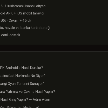
6 · Uluslararası lisanslı altyapı
roid APK + iOS mobil tarayıcı
m 50₺ · Çekim 7-15 dk
to, havale ve banka kartı desteği
 canlı destek
PK Android'e Nasıl Kurulur?
 casinofast Hakkında Ne Diyor?
angi Oyun Türlerini Sunuyor?
ara Yatırma ve Çekme Nasıl Yapılır?
 Nasıl Giriş Yapılır? — Adım Adım
iğer Sitelerden Neden İyi?