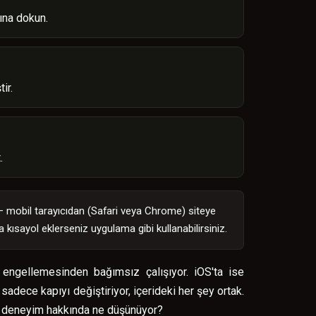
ına dokun.
ir.
.
 mobil tarayıcıdan (Safari veya Chrome) siteye
 kısayol eklerseniz uygulama gibi kullanabilirsiniz.
engellemesinden bağımsız çalışıyor. iOS'ta ise
sadece kapıyı değiştiriyor, içerideki her şey ortak.
 bu deneyim hakkında ne düşünüyor?