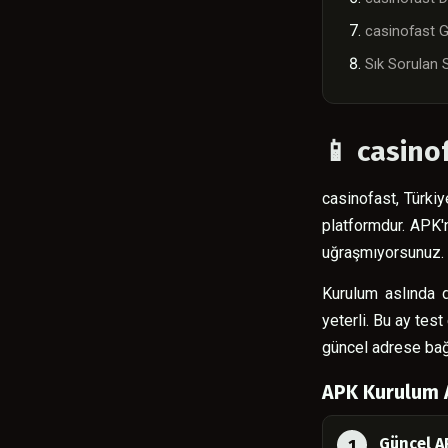
casinofast G
Sık Sorulan 
📱 casino
casinofast, Türki
platformdur. APK'
uğraşmıyorsunuz.
Kurulum aslında 
yeterli. Bu ay tes
güncel adrese bağ
APK Kurulum 
Güncel AP