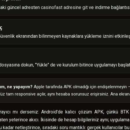
aki güncel adresten
casinofast adresine git
ve indirme bağlantıs
aç
Güvenlik ekranından bilinmeyen kaynaklara yükleme iznini etkinleşt
 dosyasına dokun, "Yükle" de ve kurulum bitince uygulamayı başlat
rum, ne yapayım?
Apple tarafında APK olmadığı için endişelenmeyin —
yüz tam responsive açılır, aynı hesaba sorunsuz erişirsiniz. Ana ekrana
ayıcı mı derseniz: Android'de kalıcı çözüm APK, çünkü BTK 
ten yeterince akıcı. İkisinde de hesap bilgileriniz aynı; uygulama 
 kadar netleştirince, sıradaki soru mantıklı: gerçek kullanıcılar