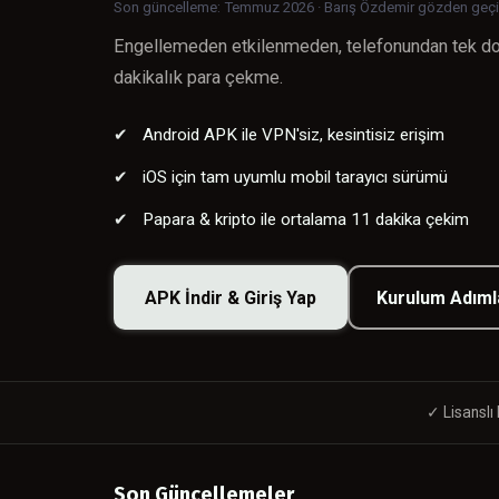
Son güncelleme: Temmuz 2026 · Barış Özdemir gözden geçi
Engellemeden etkilenmeden, telefonundan tek do
dakikalık para çekme.
Android APK ile VPN'siz, kesintisiz erişim
iOS için tam uyumlu mobil tarayıcı sürümü
Papara & kripto ile ortalama 11 dakika çekim
APK İndir & Giriş Yap
Kurulum Adıml
✓ Lisanslı
Son Güncellemeler