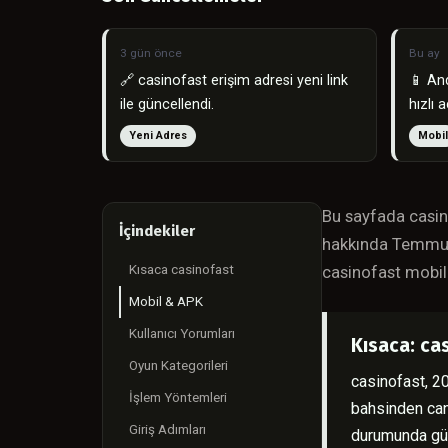
3 gün önce
Bu ay
🔗 casinofast erişim adresi yeni link
📱 An
ile güncellendi.
hızlı a
Yeni Adres
Mobil
Bu sayfada casin
İçindekiler
hakkında Temmuz 2
Kısaca casinofast
casinofast mobil 
Mobil & APK
Kullanıcı Yorumları
Kısaca: ca
Oyun Kategorileri
casinofast, 20
İşlem Yöntemleri
bahsinden can
Giriş Adımları
durumunda gün